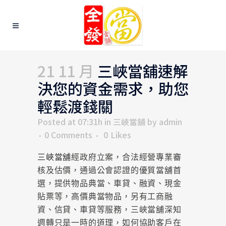
21 11 月
三峽當舖速解
決您的資金需求，助您
輕鬆渡錢關
Posted at 07:31h
in
三峽當舖
by
admin
0 Comments
0
Likes
三峽當舖
經政府立案，合法經營專業審
核及估價，通過公會認證的優質當舖首
選，提供物品典當、車貸、融資、現金
貼票等，高價典當物品，另有工商融
資、信貸、車貸等服務，三峽當舖深知
週轉只是一時的道理，如何協助客戶在