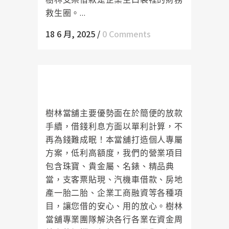
救生圈。...
18 6 月, 2025
/
0 Comments
樹林當舖少了銀行繁瑣的手續，讓
您方便週轉
樹林當舖主要優勢面在於簡便的放款
手續，借錢利息方面以單利計算，不
再為錢難成眠！本當舖打造個人專屬
方案，低利高額度，我們的營業項目
包含珠寶、貴金屬、名錶、精品典
當，支客票貼現、汽機車借款、房地
產一胎二胎、企業工商融資等各種項
目，讓您借的安心、用的放心。樹林
當舖專業團隊解決各行各業在資金周