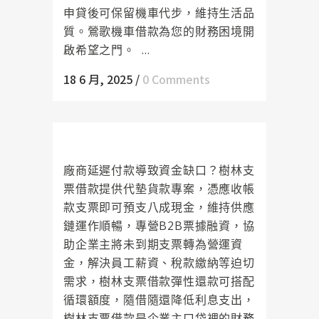
申貸後可保留機車代步，維持生活品
質。鶯歌機車借款為您的財務困境開
啟希望之門。 ...
18 6 月, 2025
/
0 Comments
樹林支票借款代墊貨款不卡關
廠商延遲付款導致資金缺口？樹林支
票借款提供代墊貨款專案，憑應收帳
款支票即可預支八成現金，維持供應
鏈運作順暢，專營B2B票據融資，協
助企業主將未到期支票轉為營運資
金，解決員工薪資、稅款繳納等迫切
需求，樹林支票借款彈性還款可搭配
循環額度，隨借隨還降低利息支出，
樹林支票借款是企業主口袋裡的財務