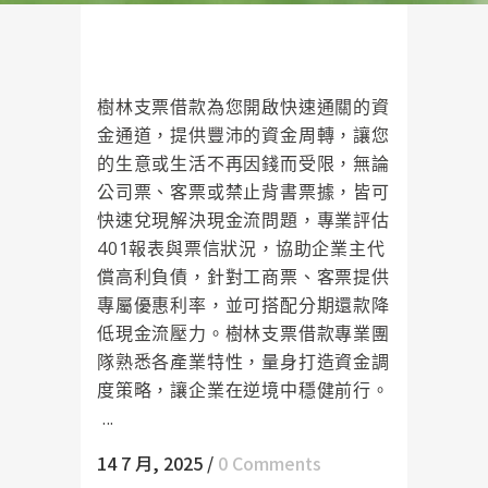
樹林支票借款專業團隊嚴守個資法
規，保障客戶隱私
樹林支票借款為您開啟快速通關的資
金通道，提供豐沛的資金周轉，讓您
的生意或生活不再因錢而受限，無論
公司票、客票或禁止背書票據，皆可
快速兌現解決現金流問題，專業評估
401報表與票信狀況，協助企業主代
償高利負債，針對工商票、客票提供
專屬優惠利率，並可搭配分期還款降
低現金流壓力。樹林支票借款專業團
隊熟悉各產業特性，量身打造資金調
度策略，讓企業在逆境中穩健前行。
...
14 7 月, 2025
/
0 Comments