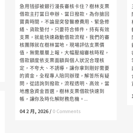
急用钱卻被銀行漫長審核卡住？樹林支票
借款主打當日申辦、當日撥款，為你搶回
寶貴時間，不論是突發醫療費用、緊急修
繕、貨款墊付，只要符合條件，持有有效
支票，就能快速啟動借款流程，我們的審
核團隊就在樹林當地，現場評估支票價
值，無需層層上報，大幅壓縮審核時程，
借款額度依支票面額與個人狀況合理核
定，不夸大、不誘導，讓你拿到剛好需要
的資金，全程專人陪同辦理，解答所有疑
問，從諮詢到撥款，流程透明、高效，當
地應急資金首選，樹林支票借款快速到
帳，讓你及時化解財務危機。...
04 2 月, 2026
/
0 Comments