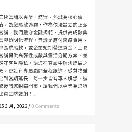
越眼前資金缺口
三峽當舖以專業、務實、熱誠為核心價
值，為您驅散迷霧，作為依法設立的正派
當舖，我們嚴守金融規範，提供高成數典
當與透明化流程，無論是應付醫療費用、
學區房尾款，或企業短期營運資金，三峽
當舖提供高彈性成數與靈活分期方案，並
嚴守客戶隱私，讓您在尊嚴中解決燃眉之
急，更設有專屬顧問全程跟進，從質物鑑
定到當期延長，每一步皆有專人解惑，誠
摯邀請您親臨門市，讓我們以專業為您築
起資金防護網！...
05 3 月, 2026
/
0 Comments