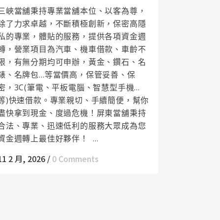
三峽當舖秉持專業當舖本位、以客為尊，
除了力求卓越，不斷積極創新，保密高隱
私的專業，體貼的服務，提供各項資金週
轉，營業項目為汽車、機車借款、車齡不
限，有無分期均可申辦，黃金、鑽石、名
錶、名牌包…等當價高，保管妥善、保
密，3C(筆電、平板電腦、智慧型手機…
等)快速借款。專業親切、手續簡便，幫你
盡快拿到現金、度過危機！屏東當舖秉持
合法、專業、迅速低利的服務大眾成為您
資金週轉上最佳好夥伴！ ...
11 2 月, 2026
/
0 Comments