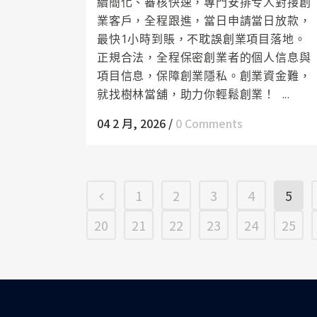
續簡化、審核快速，專門安排专人對接創
業客戶，全程跟進，當日申請當日放款，
最快1小時到賬，不耽誤創業項目落地。
正規合法，全程保密創業者的個人信息與
項目信息，保障創業隱私。創業資金難，
就找樹林當舖，助力你輕鬆創業！ ...
04 2 月, 2026
/
0 Comments
1
2
3
4
5
20
21
22
23
24
25