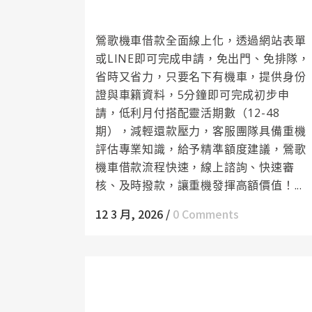
時快速到位
鶯歌機車借款全面線上化，透過網站表單
或LINE即可完成申請，免出門、免排隊，
省時又省力，只要名下有機車，提供身份
證與車籍資料，5分鐘即可完成初步申
請，低利月付搭配靈活期數（12-48
期），減輕還款壓力，客服團隊具備重機
評估專業知識，給予精準額度建議，鶯歌
機車借款流程快速，線上諮詢、快速審
核、及時撥款，讓重機發揮高額價值！...
12 3 月, 2026
/
0 Comments
樹林支票借款不僅能解決資金難題，還能
享受長期專屬福利