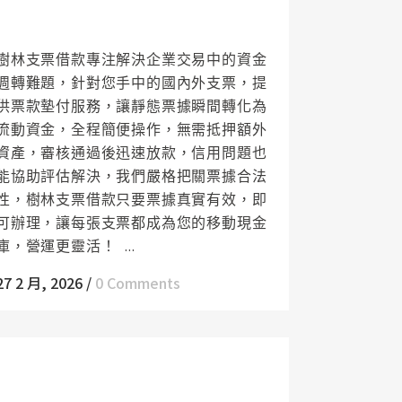
樹林支票借款讓資金流動暢通無阻，企業
營運穩健前行
樹林支票借款專注解決企業交易中的資金
週轉難題，針對您手中的國內外支票，提
供票款墊付服務，讓靜態票據瞬間轉化為
流動資金，全程簡便操作，無需抵押額外
資產，審核通過後迅速放款，信用問題也
能協助評估解決，我們嚴格把關票據合法
性，樹林支票借款只要票據真實有效，即
可辦理，讓每張支票都成為您的移動現金
庫，營運更靈活！ ...
27 2 月, 2026
/
0 Comments
三峽當舖提供當物保管追蹤服務，讓您借
款過程安心無虞