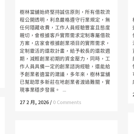
心評估、安心決策
樹林當舖始終堅持誠信原則，所有借款流
程公開透明，利息嚴格遵守行業規定，無
任何隱藏收費，工作人員經驗豐富且態度
親切，會根據客戶實際需求定制專屬借款
方案，店家會根據創業項目的實際需求，
定制靈活的還款計畫，給予較長的還款週
期，減輕創業初期的資金壓力，同時，工
作人員具備一定的創業諮詢經驗，還能給
予創業者適當的建議，多年來，樹林當舖
已幫助眾多新莊在地創業者渡過難關，實
現事業穩步發展。 ...
27 2 月, 2026
/
0 Comments
樹林支票借款當日撥款，應急資金不等待