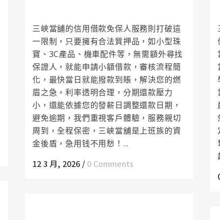
需求不再困擾您
三峽當舖的信用借款免保人服務則打破這
一限制，只要擁有合法質押品，如小型珠
寶、3C產品、機車配件等，無需額外尋找
保證人，就能申請小額借款，審核流程簡
化，最快當日就能撥款到賬，解決您的燃
眉之急，利率透明合理，分期還款壓力
小，還能依據您的發薪日調整還款日期，
避免逾期，我們重視客戶體驗，服務親切
周到，全程保密，三峽當舖是上班族的資
金後盾，急用钱不用愁！...
12 3 月, 2026
/
0 Comments
樹林當舖讓每一位前來諮詢的客戶都能放