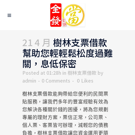
21 4 月
樹林支票借款
幫助您輕輕鬆松度過難
關，息低保密
Posted at 01:28h
in
樹林支票借款
by
admin
0 Comments
0
Likes
樹林支票借款
能夠帶給您便利的民間票
貼服務，讓我們多年的豐富經驗有效為
您解決各種關於錢的困擾，將為您規劃
專屬的理財方案，票信正常，公司票、
個人票、客票皆可辦理，減輕您的債務
負擔，樹林支票借款讓您資金運用更隨