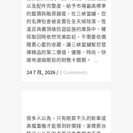
以及配件完整度，給予市場最高標準
的鑑價與融資額度，在三峽當舖，您
的名牌包會被安置在全天候除濕、恆
溫且具備頂級防盜設施的庫房中，確
保取回時依然完美如初，不需要低價
賤賣心愛的收藏，讓三峽當舖幫您發
揮精品的第二價值，優雅、時尚、快
速地渡過眼前的財務卡關期。 ...
24 7 月, 2026
/
0 Comments
鶯歌機車借款不限車齡老車也能
借，額度超乎想像滿意再辦
很多人以為，只有剛買不久的新車或
高檔重機才能借到好價錢，家裡那台