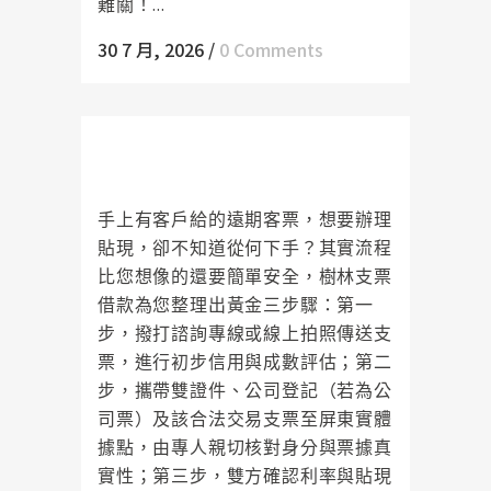
難關！...
30 7 月, 2026
/
0 Comments
樹林支票借款安全申辦指南！三步
驟讓應收票據化身企業營運活水
手上有客戶給的遠期客票，想要辦理
貼現，卻不知道從何下手？其實流程
比您想像的還要簡單安全，樹林支票
借款為您整理出黃金三步驟：第一
步，撥打諮詢專線或線上拍照傳送支
票，進行初步信用與成數評估；第二
步，攜帶雙證件、公司登記（若為公
司票）及該合法交易支票至屏東實體
據點，由專人親切核對身分與票據真
實性；第三步，雙方確認利率與貼現