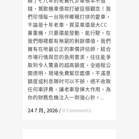
騎了七八年的老舊代步車根本不值
錢，鶯歌機車借款打破這個觀念！我
們珍惜每一台陪伴鄉親打拼的愛車，
不論是十年老車、買菜車還是大CC
量重機，只要還能發動、能行駛，在
我們眼裡都有無窮的剩餘價值，我們
擁有在地最公正的車價評估師，結合
市場行情與您的急用需求，往往能爭
取到令人驚喜的超高額度，全過程公
開透明，現場免費幫您鑑價，不滿意
額度或利息随时可以不辦，絕不收取
任何車評費，讓老車發揮大作用，為
你的財務危機注入一劑強心針。...
24 7 月, 2026
/
0 Comments
創業新星的財務靠山！樹林支票借