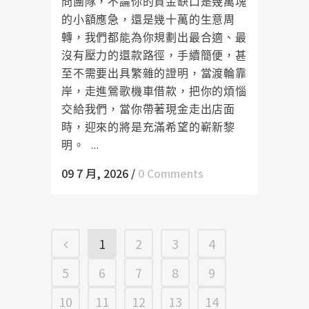
問團隊，不論你的資金缺口是幾萬塊
的小額應急，還是幾十萬的生意周
轉，我們都能為你規劃出最合適、最
沒有壓力的還款路徑，手續簡便，甚
至不需要出具繁雜的證明，當渡輪靠
岸，走進鶯歌機車借款，把你的煩惱
交給我們，當你帶著現金走出店面
時，迎來的將是充滿希望的嶄新黎
明。 ...
09 7 月, 2026
/
0 Comments
1
2
3
4
5
6
7
8
9
10
11
12
13
14