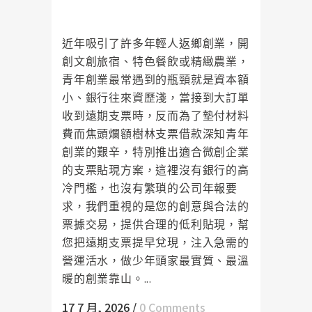
款門檻低、挺青年頭家
近年吸引了許多年輕人返鄉創業，開
創文創旅宿、特色餐飲或精緻農業，
青年創業最常遇到的瓶頸就是資本額
小、銀行往來資歷淺，當接到大訂單
收到遠期支票時，反而為了墊付材料
費而焦頭爛額樹林支票借款深知青年
創業的艱辛，特別推出適合微創企業
的支票貼現方案，這裡沒有銀行的高
冷門檻，也沒有繁瑣的公司年報要
求，我們重視的是您的創意與合法的
票據交易，提供合理的低利貼現，幫
您把遠期支票提早兌現，注入急需的
營運活水，做少年頭家最實質、最溫
暖的創業靠山。...
17 7 月, 2026
/
0 Comments