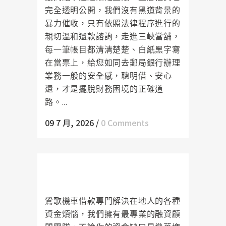
完全透明公開，我們沒有黑道背景的
暴力催收，只有依照法律程序進行的
親切溫和還款諮詢，走進三峽當舖，
每一筆帳目都清清楚楚、白紙黑字寫
在當票上，給您如同去郵局銀行辦理
業務一般的安全感，聰明借、安心
還，才是擺脫財務困境的正確道
路。...
09 7 月, 2026
/
0 Comments
鶯歌機車借款隨時準備好最溫暖的
資金，陪你一起迎來春天
鶯歌機車借款專門解決在地人的各種
資金煩惱，我們擁有最專業的融資顧