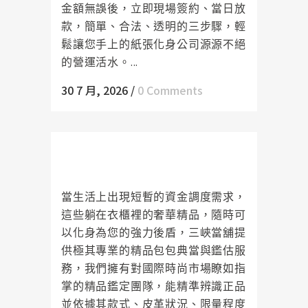
金額無誤後，立即現場簽約、當日放
款，簡單、合法、透明的三步驟，輕
鬆讓您手上的紙張化身公司源源不絕
的營運活水。...
30 7 月, 2026
/
0 Comments
精品皮件包包也能變現金！三峽當
舖讓你的品味成為強大後盾
當生活上出現短暫的資金調度需求，
這些躺在衣櫃裡的奢華精品，隨時可
以化身為您的強力後盾，三峽當舖提
供極其專業的精品包包典當與鑑估服
務，我們擁有對國際時尚市場瞭如指
掌的精品鑑定團隊，能精準辨識正品
並依據其款式、皮革狀況、限量程度