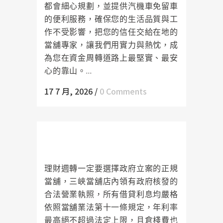
都會細心規劃，並提供汽機車免留車
的便利服務，確保您的生活品質與工
作不受影響，把您的信任交給在地的
當舖專家，讓我們用實力與熱忱，成
為您在資金周轉道路上最堅實、最安
心的靠山。...
17 7 月, 2026
/
0 Comments
拒絕地下錢莊剝削！三峽當舖合法
利息大公開給您最安心的借貸體驗
理財週轉一定要選擇政府立案的正規
當舖，三峽當舖店內領有政府核發的
合法營業執照，所有借貸利息均嚴格
依照當舖業法第十一條規定，年利率
最高絕不超過法定上限，且倉棧費也