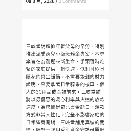
08 8 月, 2026
/
0 Comments
迎接家庭新成員免慌張！三峽當舖
用資金守護母嬰健康
三峽當舖體恤年輕父母的辛勞，特別
推出溫馨育兒小額急難金專案，本專
案旨在為剛迎來新生命、手頭暫時吃
緊的家庭提供一個快速、低利且極具
隱私的資金緩衝，不需要繁雜的財力
證明，只要拿著日常騎乘的機車、個
人的3C用品或金飾前來，三峽當舖
將以最優惠的暖心利率與火速的放款
速度，為您補足育兒資金缺口，還款
方式非常人性化，完全不影響家庭的
日常營養開銷，三峽當舖用真誠的關
懷，陪您一起用愛與資金守護母嬰健