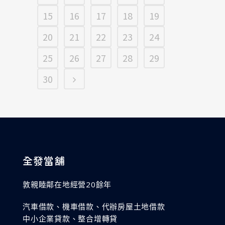
15
16
17
18
19
20
21
22
23
24
25
26
27
28
29
30
全發當舖
敦親睦鄰在地經營20餘年
汽車借款、機車借款、代辦房屋土地借款
中小企業貸款、整合增轉貸