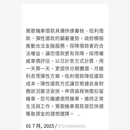
鶯歌機車借款為您的財務困境開啟
希望之門
鶯歌機車借款具備快速審核、低利借
款、彈性還款的顯著優勢，政府積極
推動合法金融服務，保障借款者的合
法權益，讓您借款更有保障，採用權
威車價評估，以日計息方式計算，用
一天算一天，更提供分期攤還、月繳
利息等彈性方案，低利借款降低還款
成本，彈性還款方式讓您根據自身財
務狀況靈活安排。申貸過程無需扣留
機車，您可繼續使用機車，維持正常
生活與工作。鶯歌機車借款是您快速
獲取資金的理想選擇。 ...
01 7 月, 2025
/
0 Comments