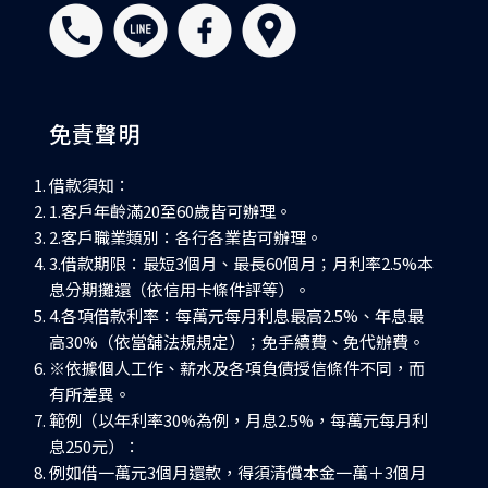
免責聲明
借款須知：
1.客戶年齡滿20至60歲皆可辦理。
2.客戶職業類別：各行各業皆可辦理。
3.借款期限：最短3個月、最長60個月；月利率2.5%本
息分期攤還（依信用卡條件評等）。
4.各項借款利率：每萬元每月利息最高2.5%、年息最
高30%（依當舖法規規定）；免手續費、免代辦費。
※依據個人工作、薪水及各項負債授信條件不同，而
有所差異。
範例（以年利率30%為例，月息2.5%，每萬元每月利
息250元）：
例如借一萬元3個月還款，得須清償本金一萬＋3個月