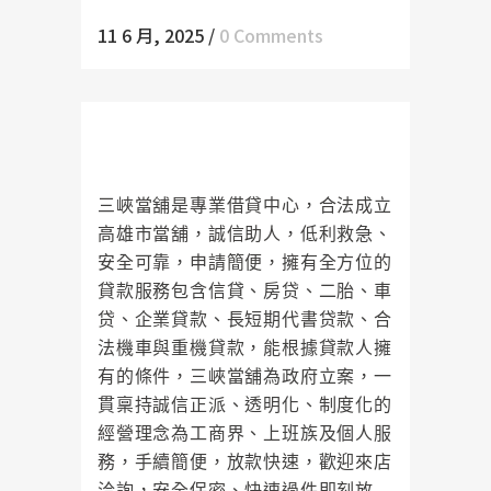
11 6 月, 2025
/
0 Comments
三峽當舖是您資金調度最強而有力
的後援
三峽當舖是專業借貸中心，合法成立
高雄市當舖，誠信助人，低利救急、
安全可靠，申請簡便，擁有全方位的
貸款服務包含信貸、房贷、二胎、車
贷、企業貸款、長短期代書贷款、合
法機車與重機貸款，能根據貸款人擁
有的條件，三峽當舖為政府立案，一
貫稟持誠信正派、透明化、制度化的
經營理念為工商界、上班族及個人服
務，手續簡便，放款快速，歡迎來店
洽詢，安全保密、快速過件即刻放