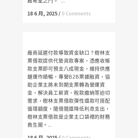
啟希望之門。 ...
18 6 月, 2025
/
0 Comments
樹林支票借款代墊貨款不卡關
廠商延遲付款導致資金缺口？樹林支
票借款提供代墊貨款專案，憑應收帳
款支票即可預支八成現金，維持供應
鏈運作順暢，專營B2B票據融資，協
助企業主將未到期支票轉為營運資
金，解決員工薪資、稅款繳納等迫切
需求，樹林支票借款彈性還款可搭配
循環額度，隨借隨還降低利息支出，
樹林支票借款是企業主口袋裡的財務
救生圈。...
18 6 月, 2025
/
0 Comments