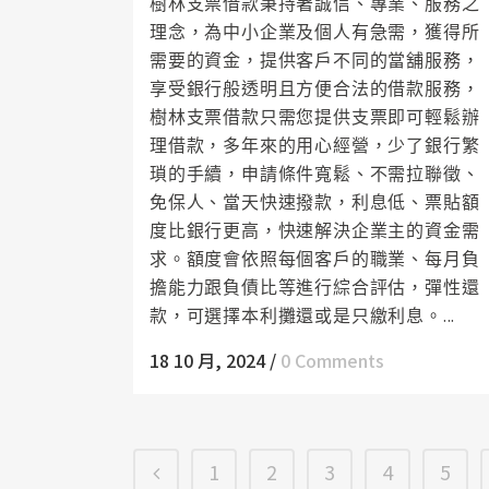
樹林支票借款秉持著誠信、專業、服務之
理念，為中小企業及個人有急需，獲得所
需要的資金，提供客戶不同的當舖服務，
享受銀行般透明且方便合法的借款服務，
樹林支票借款只需您提供支票即可輕鬆辦
理借款，多年來的用心經營，少了銀行繁
瑣的手續，申請條件寬鬆、不需拉聯徵、
免保人、當天快速撥款，利息低、票貼額
度比銀行更高，快速解決企業主的資金需
求。額度會依照每個客戶的職業、每月負
擔能力跟負債比等進行綜合評估，彈性還
款，可選擇本利攤還或是只繳利息。...
18 10 月, 2024
/
0 Comments
1
2
3
4
5