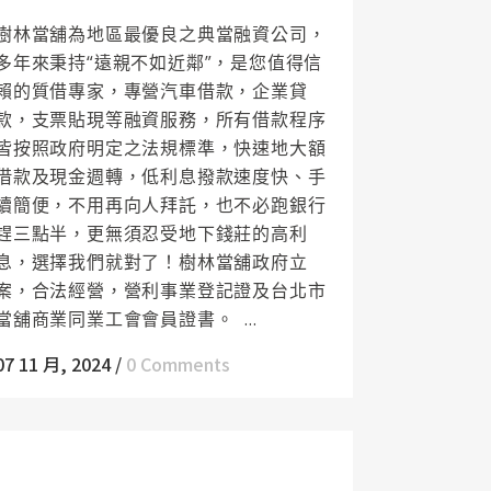
樹林當舖為地區最優良之典當融資公司，
多年來秉持“遠親不如近鄰”，是您值得信
賴的質借專家，專營汽車借款，企業貸
款，支票貼現等融資服務，所有借款程序
皆按照政府明定之法規標準，快速地大額
借款及現金週轉，低利息撥款速度快、手
續簡便，不用再向人拜託，也不必跑銀行
趕三點半，更無須忍受地下錢莊的高利
息，選擇我們就對了！樹林當舖政府立
案，合法經營，營利事業登記證及台北市
當舖商業同業工會會員證書。 ...
07 11 月, 2024
/
0 Comments
三峽當舖提供給您更多種的借貸選擇，讓