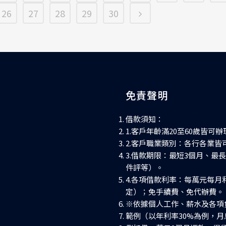
26
27
28
29
30
免責聲明
借款須知：
1.客戶年齡滿20至60歲皆可辦
2.客戶職業類別：各行各業皆
3.借款期限：最短3個月、最
件評等）。
4.各項借款利率：每萬元每月
定）；免手續費、免代辦費。
※依據個人工作、薪水及各項
範例（以年利率30%為例，月息