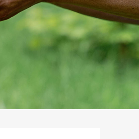
樹林當舖免除您為調借而面臨尷尬的窘境