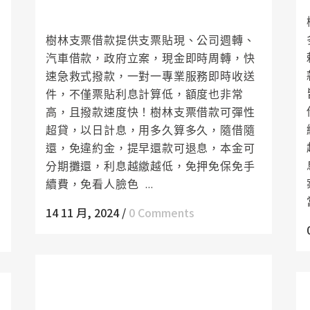
時解決您的周轉困境
樹林支票借款提供支票貼現、公司週轉、
汽車借款，政府立案，現金即時周轉，快
速急救式撥款，一對一專業服務即時收送
件，不僅票貼利息計算低，額度也非常
高，且撥款速度快！樹林支票借款可彈性
超貸，以日計息，用多久算多久，隨借隨
還，免違約金，提早還款可退息，本金可
分期攤還，利息越繳越低，免押免保免手
續費，免看人臉色 ...
14 11 月, 2024
/
0 Comments
鶯歌機車借款5分鐘可知額度15分鐘快速
撥款