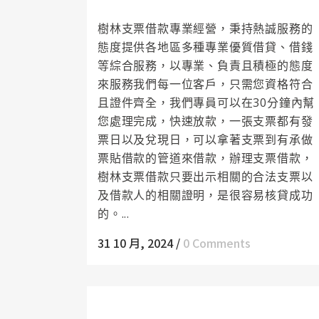
周轉方式，及時解決您的周轉困境
樹林支票借款專業經營，秉持熱誠服務的
態度提供各地區多種專業優質借貸、借錢
等綜合服務，以專業、負責且積極的態度
來服務我們每一位客戶，只需您資格符合
且證件齊全，我們專員可以在30分鐘內幫
您處理完成，快速放款，一張支票都有發
票日以及兌現日，可以拿著支票到有承做
票貼借款的管道來借款，辦理支票借款，
樹林支票借款只要出示相關的合法支票以
及借款人的相關證明，是很容易核貸成功
的。...
31 10 月, 2024
/
0 Comments
三峽當舖讓您的資金運用更靈活豐富