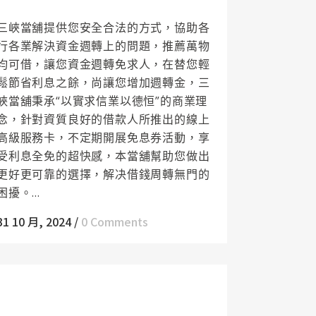
您快速擺脫經濟困境
三峽當舖提供您安全合法的方式，協助各
行各業解決資金週轉上的問題，推薦萬物
均可借，讓您資金週轉免求人，在替您輕
鬆節省利息之餘，尚讓您增加週轉金，三
峽當舖秉承“以實求信業以德恒”的商業理
念，針對資質良好的借款人所推出的線上
高級服務卡，不定期開展免息券活動，享
受利息全免的超快感，本當舖幫助您做出
更好更可靠的選擇，解决借錢周轉無門的
困擾。...
31 10 月, 2024
/
0 Comments
鶯歌機車借款讓您輕鬆還款沒壓力，誠信
效率