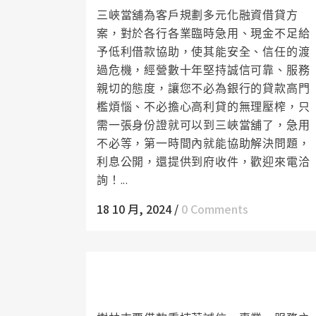
三峽當舖為客戶規劃多元化融資借貸方
案，對於各行各業臨時急用、現金不足給
予低利借款協助，使其能安全、信任的渡
過危機，經營數十年堅持誠信可靠、服務
親切的態度，讓您不必為銀行的貸款高門
檻煩惱、不必擔心高利貸的無理壓榨，只
需一張身份證就可以到三峽當舖了，急用
不必等，第一時間內就能協助解決問題，
利息公開，還提供到府收件，歡迎來電洽
詢！...
18 10 月, 2024
/
0 Comments
樹林支票借款彈性還款，達到隨借隨還的
資金靈活運用