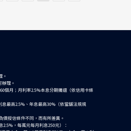
理。
可辦理。
長60個月；月利率2.5%本息分期攤還（依信用卡條
利息最高2.5%、年息最高30%（依當舖法規規
負債授信條件不同，而有所差異。
2.5%，每萬元每月利息250元）：