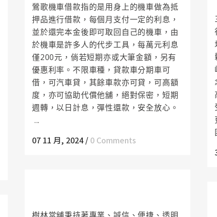
鶯歌機車借款指的是用身上的機車做為抵
押品進行借款，每個月支付一定的利息，
並於還完本金後即可取回自己的機車，由
於機車是許多人的代步工具，每萬元利息
僅200元，倘若短期亦或大筆金額，另有
優惠利率。不限車種，貸款車分期車可
借，可汽車貸，其餘車款亦可貸，可高額
度，亦可協助代償他舖，絕對保密，短期
週轉，以日計息，彈性還款，安全放心。
...
07 11 月, 2024
/
0 Comments
樹林當舖提供顧客一個優質合法的借貸管
道,讓您充分掌握商機
樹林當舖秉持著專業、誠信、便捷、透明