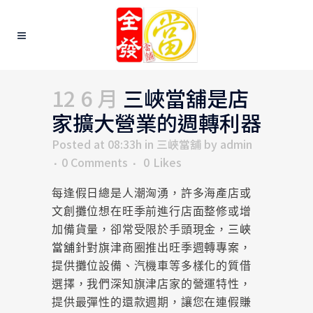
12 6 月
三峽當舖是店
家擴大營業的週轉利器
Posted at 08:33h
in
三峽當舖
by
admin
0 Comments
0
Likes
每逢假日總是人潮洶湧，許多海產店或
文創攤位想在旺季前進行店面整修或增
加備貨量，卻常受限於手頭現金，
三峽
當舖
針對旗津商圈推出旺季週轉專案，
提供攤位設備、汽機車等多樣化的質借
選擇，我們深知旗津店家的營運特性，
提供最彈性的還款週期，讓您在連假賺